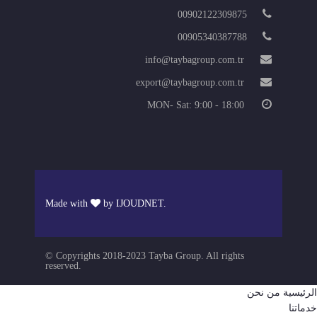
00902122309875
00905340387788
info@taybagroup.com.tr
export@taybagroup.com.tr
MON- Sat: 9:00 - 18:00
Made with
by
IJOUDNET
.
© Copyrights 2018-2023 Tayba Group. All rights
reserved.
الرئيسية
من نحن
خدماتنا