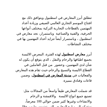
تنطلق أبرز المعارض في اسطنبول ويتوافق ذلك مع
افتتاح الموسم التجاري العالمي الصيفي وزيادة أعداد
المهتمين بالقطاعات التجارية التركية بمختلف أنواعها
الحرفية، والفنية والصناعية وباستمرار، نجد معارض في
اسطنبول ، وباستمرار أيضاً تتزايد أعداد المهتمين بها في
مختلف النشاطات.
أبرز
معارض اسطنبول
لهذه الفترة، المعرض الالبسة
بجميع اطيافها والرخام والنقل ، الذي يتوقع أن يكون له
شأن لدى المهتمين، وحضور من قبل العاملين في
القطاع الالبسة والنسيج والرخام،حيث تقام هذه المعارض
والفعاليات في
مدينة المعارض في اسطنبول
، وضمن
قاعات وفنادق مميزة
.
قد شملت المعارض طيفاً واسعاً من المجالات مثل:
تصنيع جميع انواع الالبسة والاقمشة و الرخام
والانشاءات وغيرها كثير ضمن حوالي 100 معرضاً،
ندعوكم إلى زيارة المعارض التي تهتمون بها من خلال