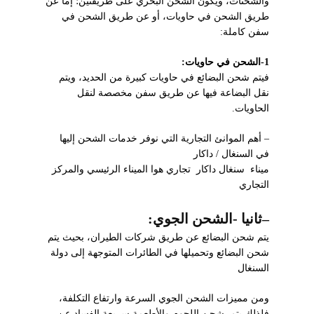
والشحنات، ويكون الشحن البحري على طريقتين؛ إما عن
طريق الشحن في حاويات، أو عن طريق الشحن في
سفن كاملة:
1-الشحن في حاويات:
فيتم شحن البضائع في حاويات كبيرة من الحديد، ويتم
نقل البضاعة فيها عن طريق سفن مخصصة لنقل
الحاويات.
– أهم الموانئ التجارية التي نوفر خدمات الشحن إليها
في السنغال / داكار
ميناء سنغال داكار تجاري هوا الميناء الرئيسي والمركز
التجاري
–
ثانيا -الشحن الجوي
:
يتم شحن البضائع عن طريق شركات الطيران، بحيث يتم
شحن البضائع وتحميلها في الطائرات المتوجهة إلى دولة
السنغال
ومن مميزات الشحن الجوي السرعة وارتفاع التكلفة،
فلذلك يتم شحن اللحوم والأطعمة سريعة الفساد عن