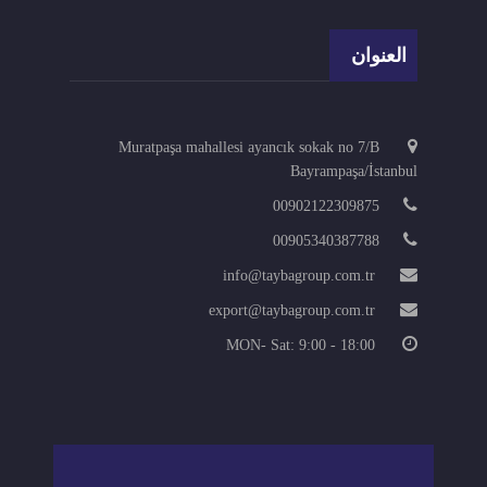
العنوان
Muratpaşa mahallesi ayancık sokak no 7/B
Bayrampaşa/İstanbul
00902122309875
00905340387788
info@taybagroup.com.tr
export@taybagroup.com.tr
MON- Sat: 9:00 - 18:00